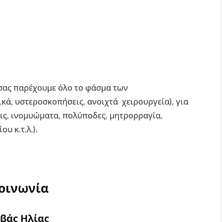
 σας παρέχουμε όλο το φάσμα των
ά, υστεροσκοπήσεις, ανοιχτά χειρουργεία), για
ις, ινομυώματα, πολύποδες, μητρορραγία,
υ κ.τ.λ.).
οινωνία
βάς Ηλίας