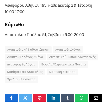
Λεωφόρου Αθηνών 185, κάθε Δευτέρα & Τέταρτη
10:00-17:00
Κόρινθο
Άποστολου Παύλου 51, Σάββατο 9:00-20:00
Αναπτυξιακή Καθυστέρηση
Αναπτυξιολόγος
Αναπτυξιολόγος Αθήνα
Αυτιστικού Τύπου Διαταραχές
Διαταραχές Λόγου
Ευφυΐα/Χαρισματικά Παιδιά
Μαθησιακές Δυσκολίες
Νοητική Στέρηση
Χρέλια Κλεοπάτρα
Facebook
Twitter
Pinterest
LinkedIn
Tumblr
WhatsApp
Email