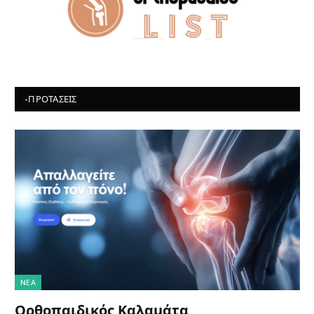
-ΠΡΟΤΆΣΕΙΣ
NΈΑ
Ορθοπαιδικός Καλαμάτα