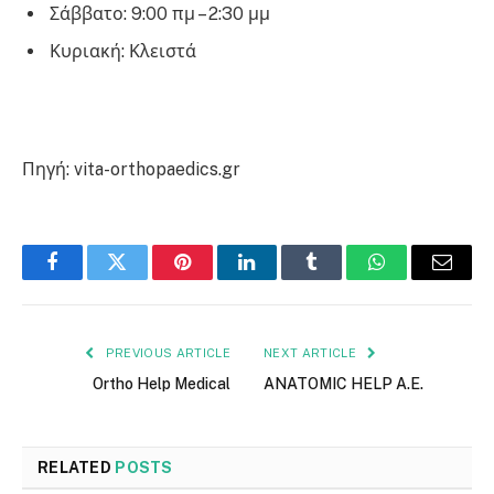
Σάββατο: 9:00 πμ – 2:30 μμ
Κυριακή: Κλειστά
Πηγή: vita-orthopaedics.gr
Facebook
Twitter
Pinterest
LinkedIn
Tumblr
WhatsApp
Email
PREVIOUS ARTICLE
NEXT ARTICLE
Ortho Help Medical
ANATOMIC HELP A.E.
RELATED
POSTS