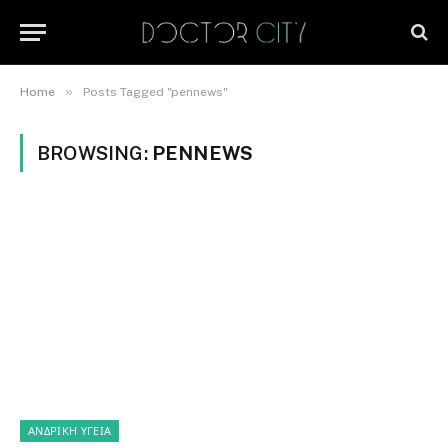
»
Home
Posts Tagged "pennews"
BROWSING:
PENNEWS
ΑΝΔΡΙΚΉ ΥΓΕΊΑ