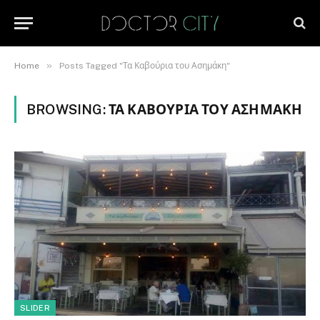
»
Home
Posts Tagged "Τα Καβούρια του Ασημάκη"
BROWSING:
ΤΑ ΚΑΒΟΎΡΙΑ ΤΟΥ ΑΣΗΜΆΚΗ
SLIDER