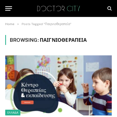
»
Home
Posts Tagged "Παιγνιοθεραπεία"
BROWSING:
ΠΑΙΓΝΙΟΘΕΡΑΠΕΊΑ
ΕΛΛΆΔΑ