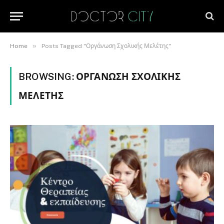
»
Home
Posts Tagged "Οργάνωση Σχολικής Μελέτης"
BROWSING:
ΟΡΓΆΝΩΣΗ ΣΧΟΛΙΚΉΣ
ΜΕΛΈΤΗΣ