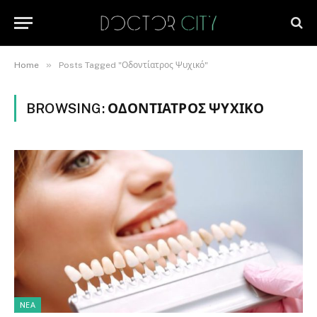
»
Home
Posts Tagged "Οδοντίατρος Ψυχικό"
BROWSING:
ΟΔΟΝΤΊΑΤΡΟΣ ΨΥΧΙΚΌ
NΈΑ