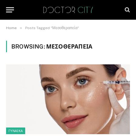
»
Home
Posts Tagged "Μεσοθεραπεία"
BROWSING:
ΜΕΣΟΘΕΡΑΠΕΊΑ
ΓΥΝΑΊΚΑ