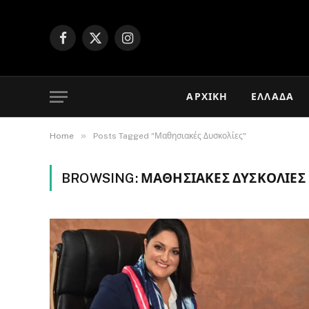
Facebook
X
Instagram
(Twitter)
ΑΡΧΙΚΉ
ΕΛΛΆΔΑ
»
Home
Posts Tagged "Μαθησιακές Δυσκολίες"
BROWSING:
ΜΑΘΗΣΙΑΚΈΣ ΔΥΣΚΟΛΊΕΣ