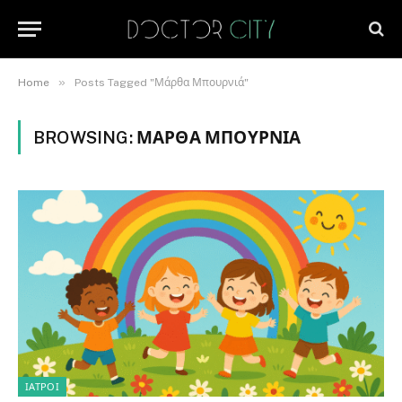
»
Home
Posts Tagged "Μάρθα Μπουρνιά"
BROWSING:
ΜΆΡΘΑ ΜΠΟΥΡΝΙΆ
ΙΑΤΡΟΊ