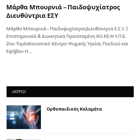
Μάρθα Μπουρνιά – Παιδοψυχίατρος
Διευθύντρια ΕΣΥ
Μάρθα Μπουρνιά – ΠαιδοψυχίατροςΔιευθύντρια Ε.Σ.Υ. |
Επιστημονικά & Διοικητικά Προϊσταμένη ΚΟ.ΚΕ.Ψ.Υ.Π.Ε.
2ου ΤομέαΚοινοτικό Κέντρο Ψυχικής Υγείας Παιδιού και
Εφήβου Η…
-ΙΑΤΡΟΙ
Ορθοπαιδικός Καλαμάτα