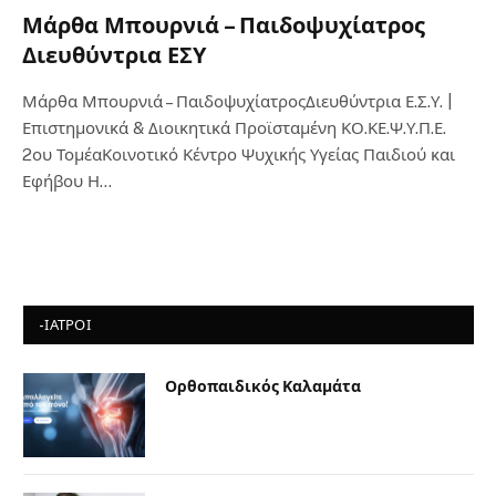
Μάρθα Μπουρνιά – Παιδοψυχίατρος
Διευθύντρια ΕΣΥ
Μάρθα Μπουρνιά – ΠαιδοψυχίατροςΔιευθύντρια Ε.Σ.Υ. |
Επιστημονικά & Διοικητικά Προϊσταμένη ΚΟ.ΚΕ.Ψ.Υ.Π.Ε.
2ου ΤομέαΚοινοτικό Κέντρο Ψυχικής Υγείας Παιδιού και
Εφήβου Η…
-ΙΑΤΡΟΙ
Ορθοπαιδικός Καλαμάτα