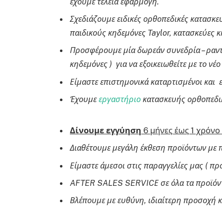
έχουμε τέλεια εφαρμογή.
Σχεδιάζουμε ειδικές ορθοπεδικές κατασκε
παιδικούς κηδεμόνες Taylor, κατασκεύες
Προσφέρουμε μία δωρεάν συνεδρία – ραντ
κηδεμόνες ) για να εξοικειωθείτε με το ν
Είμαστε επιστημονικά καταρτισμένοι και ε
Έχουμε
εργαστήριο
κατασκευής ορθοπεδι
Δίνουμε εγγύηση
6 μήνες έως 1 χρόνο
Διαθέτουμε μεγάλη έκθεση προϊόντων με
Είμαστε άμεσοι στις παραγγελίες μας 
AFTER
SALES
SERVIC
Ε σε όλα τα προϊόν
Βλέπουμε με ευθύνη, ιδιαίτερη προσοχή κ