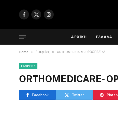
Facebook
X
Instagram
(Twitter)
ΑΡΧΙΚΉ
ΕΛΛΆΔΑ
»
»
Home
Εταιρείες
ORTHOMEDICARE- OΡΘΟΠΕΔΙΚΑ
ΕΤΑΙΡΕΊΕΣ
ORTHOMEDICARE- O
Facebook
Twitter
Pinter