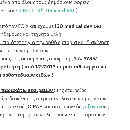
μένα από όλους τους δημόσιους φορείς (
485 και
OEKO-TEX® Standard 100
).
 από τον ΕΟΦ
και έχουμε
ISO medical devices
κηδεμόνες και τεχνητά μέλη.
ι ποιότητα
ς για την ορθή
εμπορία και διακίνηση
νευστικών προΪόν
των.
φωσης της υπουργικής απόφασης
Υ.Α. ΔΥ8δ/
ραίτητη ( από 1/2/2013 ) προϋπόθεση για να
 ορθοπεδικών ειδών !
ν παρακάτω εταιρειών
: Της εταιρείας
ιρείες διακίνησης ιατροτεχνολογικών προϊόντων
ις συσκευές C-PAP και στις συσκεύες
οξυγόνο
υ ,
κή υποστήριξη των ηλεκτρικών νοσοκομειακών