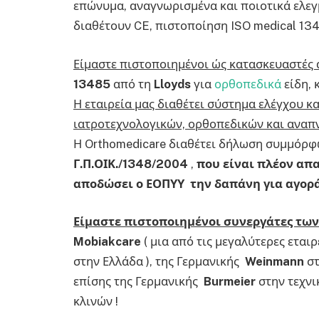
επώνυμα, αναγνωρισμένα και ποιοτικά ελεγ
διαθέτουν CE, πιστοποίηση ISO medical 13
Είμαστε πιστοποιημένοι ώς κατασκευαστές
13485
από τη
Lloyds
για
ορθοπεδικά
είδη, 
Η εταιρ
ε
ία μας
διαθέτει
σύστημα ελέγχου κα
ι
ατροτεχνολογικών, ορθοπεδικών και αναπ
Η Orthomedicare διαθέτει δήλωση συμμόρ
Γ.Π.ΟΙΚ./1348/2004
,
που είναι πλέον απα
αποδώσει ο ΕΟΠΥΥ την δαπάνη για αγορά
Είμαστε πιστοποιημένοι συνεργάτες τω
Mobiakcare
( μια από τις μεγαλύτερες ετα
στην Ελλάδα ), της Γερμανικής
Weinmann
στ
επίσης της Γερμανικής
Burmeier
στην τεχνι
κλινών !