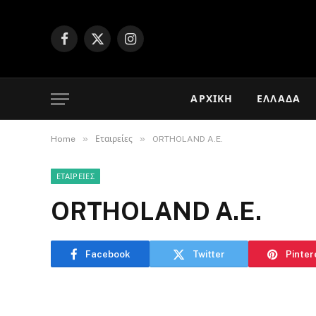
Facebook
X
Instagram
(Twitter)
ΑΡΧΙΚΉ
ΕΛΛΆΔΑ
»
»
Home
Εταιρείες
ORTHOLAND A.E.
ΕΤΑΙΡΕΊΕΣ
ORTHOLAND A.E.
Facebook
Twitter
Pinter