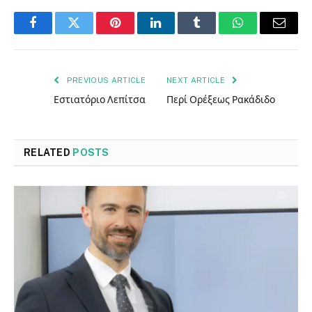
Facebook
Twitter
Pinterest
LinkedIn
Tumblr
WhatsApp
Email
PREVIOUS ARTICLE
NEXT ARTICLE
Εστιατόριο Λεπίτσα
Περί Ορέξεως Ρακάδιδο
RELATED
POSTS