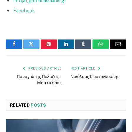
info(at)gathanassiadis.gr
Facebook
Facebook
Twitter
Pinterest
LinkedIn
Tumblr
WhatsApp
Email
PREVIOUS ARTICLE
NEXT ARTICLE
Παναγιώτης Πολύζος –
Νικόλαος Κωστογλούδης
Μαιευτήρας
RELATED
POSTS