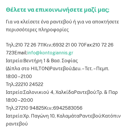
Θέλετε να επικοινωνήσετε μαζί μας;
Για να κλείσετε ένα ραντεβού ή για να αποκτήσετε
περισσότερες πληροφορίες
Τηλ.:
210 72 26 711
Κιν.:
6932 21 00 70
Fax:
210 72 26
723
Email:
info@kontogiannis.gr
Ιατρείο:
Βεντήρη 1 & Βασ. Σοφίας
(Δίπλα στο HILTON)
Ραντεβού:
Δευ. – Τετ. – Πεμπ.
18:00 – 21:00
Τηλ.:
22210 24522
Ιατρείο:
Σαλονικιού 4, Χαλκίδα
Ραντεβού:
Τρ. & Παρ
18:00 – 20:00
Τηλ.:
27210 94825
Κιν.:
6942583056
Ιατρείο:
Χρ. Παγώνη 10, Καλαμάτα
Ραντεβού:
Κατόπιν
ραντεβού