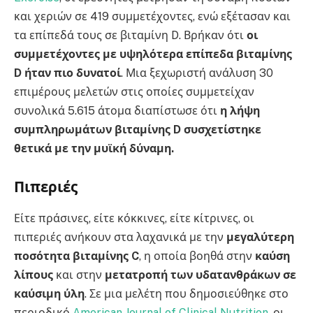
και χεριών σε 419 συμμετέχοντες, ενώ εξέτασαν και
τα επίπεδά τους σε βιταμίνη D. Βρήκαν ότι
οι
συμμετέχοντες με υψηλότερα επίπεδα βιταμίνης
D ήταν πιο δυνατοί
. Μια ξεχωριστή ανάλυση 30
επιμέρους μελετών στις οποίες συμμετείχαν
συνολικά 5.615 άτομα διαπίστωσε ότι
η λήψη
συμπληρωμάτων βιταμίνης D συσχετίστηκε
θετικά με την μυϊκή δύναμη.
Πιπεριές
Είτε πράσινες, είτε κόκκινες, είτε κίτρινες, οι
πιπεριές ανήκουν στα λαχανικά με την
μεγαλύτερη
ποσότητα βιταμίνης C
, η οποία βοηθά στην
καύση
λίπους
και στην
μετατροπή των υδατανθράκων σε
καύσιμη ύλη
. Σε μια μελέτη που δημοσιεύθηκε στο
περιοδικό
American Journal of Clinical Nutrition
, οι