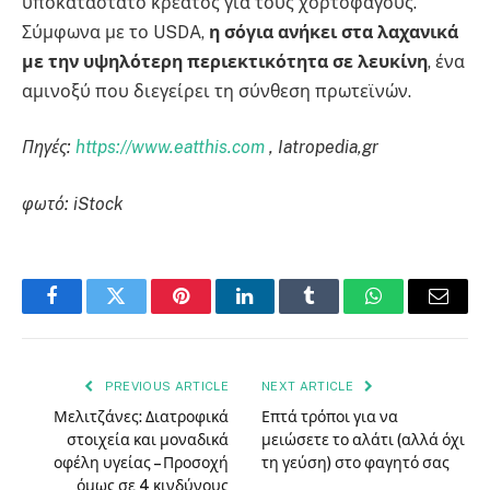
υποκατάστατο κρέατος για τους χορτοφάγους.
Σύμφωνα με το USDA,
η σόγια ανήκει στα λαχανικά
με την υψηλότερη περιεκτικότητα σε λευκίνη
, ένα
αμινοξύ που διεγείρει τη σύνθεση πρωτεϊνών.
Πηγές:
https://www.eatthis.com
, Iatropedia,gr
φωτό: iStock
Facebook
Twitter
Pinterest
LinkedIn
Tumblr
WhatsApp
Email
PREVIOUS ARTICLE
NEXT ARTICLE
Μελιτζάνες: Διατροφικά
Επτά τρόποι για να
στοιχεία και μοναδικά
μειώσετε το αλάτι (αλλά όχι
οφέλη υγείας – Προσοχή
τη γεύση) στο φαγητό σας
όμως σε 4 κινδύνους