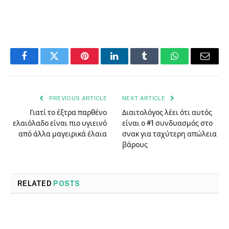
Facebook
Twitter
Pinterest
LinkedIn
Tumblr
WhatsApp
Email
PREVIOUS ARTICLE
NEXT ARTICLE
Γιατί το έξτρα παρθένο
Διαιτολόγος λέει ότι αυτός
ελαιόλαδο είναι πιο υγιεινό
είναι ο #1 συνδυασμός στο
από άλλα μαγειρικά έλαια
σνακ για ταχύτερη απώλεια
βάρους
RELATED
POSTS