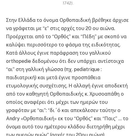
1742).
Στην Ελλάδα το όνομα Ορθοπαιδική βρέθηκε άρχισε
να γράφεται με “ε” στις αρχές του 20 ου αιώνα.
Προέρχεται από το “Ορθός” και “Πέδη” με σκοπό να
καλύψει περισσότερο το φάσμα της ειδικότητας.
Κατά άλλους έγινε παράφραση του γαλλικού
orthopedie δεδομένου ότι δεν υπάρχει αντίστοιχα
“αι” στη γαλλική γλώσσα (πχ. pediatrique :
παιδιατρική) και μετά έγινε προσπάθεια
ετυμολογικής συσχέτισης. Η αλλαγή έγινε αποδεκτή
από τον καθηγητή Ορθοπαιδικής κ. Χρυσοαπάθη ο
οποίος αναφέρει ότι μέχρι των ημερών του
γραφόταν με “αι”: “δι΄ό και απεκάλεσεν ταύτην ο
Andry «Ορθοπαιδική» εκ του “Ορθός” και “Παις” … το
όνοµα αυτό του ηµέτερου κλάδου διετηρήθη µέχρι
των ηµερών ηµών” (αρχές του 20ου αιώνα).