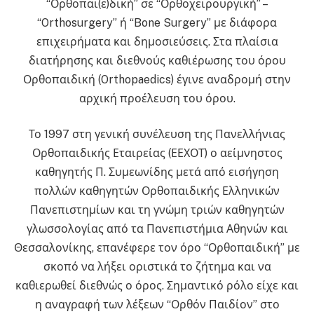
“Ορθοπαι(ε)δική” σε “Ορθοχειρουργική” –
“Orthosurgery” ή “Bone Surgery” με διάφορα
επιχειρήματα και δημοσιεύσεις. Στα πλαίσια
διατήρησης και διεθνούς καθιέρωσης του όρου
Ορθοπαιδική (Orthopaedics) έγινε αναδρομή στην
αρχική προέλευση του όρου.
Το 1997 στη γενική συνέλευση της Πανελλήνιας
Ορθοπαιδικής Εταιρείας (ΕΕΧΟΤ) ο αείμνηστος
καθηγητής Π. Συμεωνίδης μετά από εισήγηση
πολλών καθηγητών Ορθοπαιδικής Ελληνικών
Πανεπιστημίων και τη γνώμη τριών καθηγητών
γλωσσολογίας από τα Πανεπιστήμια Αθηνών και
Θεσσαλονίκης, επανέφερε τον όρο “Ορθοπαιδική” με
σκοπό να λήξει οριστικά το ζήτημα και να
καθιερωθεί διεθνώς ο όρος. Σημαντικό ρόλο είχε και
η αναγραφή των λέξεων “Ορθόν Παιδίον” στο