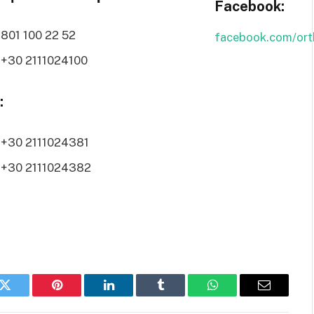
Facebook:
801 100 22 52
facebook.com/ort
+30 2111024100
:
+30 2111024381
+30 2111024382
k
Twitter
Pinterest
LinkedIn
Tumblr
WhatsApp
Email