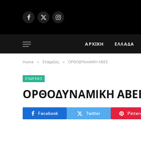
Facebook
X
Instagram
(Twitter)
ΑΡΧΙΚΉ
ΕΛΛΆΔΑ
»
»
Home
Εταιρείες
ΟΡΘΟΔΥΝAMIΚΗ ΑΒΕΕ
ΕΤΑΙΡΕΊΕΣ
ΟΡΘΟΔΥΝAMIΚΗ ΑΒΕ
Facebook
Twitter
Pinter