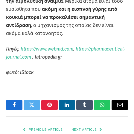
την αιμολυτική αναιμία
. Μερικά άτομα είναι τόσο
ευαίσθητα που
ακόμη και η εισπνοή γύρης από
κουκιά μπορεί να προκαλέσει σημαντική
αντίδραση
, ο μηχανισμός της οποίας δεν είναι
ακόμα καλά κατανοητός.
Πηγές:
https://www.webmd.com
,
https://pharmaceutical-
journal.com
, Iatropedia.gr
φωτό: iStock
Facebook
Twitter
Pinterest
LinkedIn
Tumblr
WhatsApp
Email
PREVIOUS ARTICLE
NEXT ARTICLE