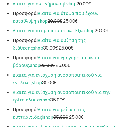
Δίαιτα για αντιγήρανση!
shop
20.00€
Προσφορά!
Δίαιτα για άτομα που έχουν
κατάθλιψη!
shop
29.00€
25.00€
Δίαιτα για άτομα που τρώνε Έξω!
shop
20.00€
Προσφορά!
Διαίτα για αύξηση της
διάθεσης
shop
30.00€
25.00€
Προσφορά!
Δίαιτα για γρήγορη απώλεια
βάρους.
shop
29.00€
25.00€
Διαιτα για ενίσχυση ανοσοποιητικού για
ενήλικες
shop
35.00€
Δίαιτα για ενίσχυση ανοσοποιητικού για την
τρίτη ηλικία
shop
35.00€
Προσφορά!
Δίαιτα για μείωση της
κυτταρίτιδας!
shop
35.00€
25.00€
Δίαιτα για μείωση του λίπους στην περιφέρεια