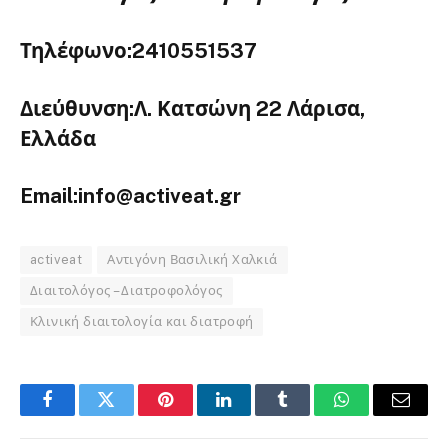
Τηλέφωνο:2410551537
Διεύθυνση:Λ. Κατσώνη 22 Λάρισα,
Ελλάδα
Email:info@activeat.gr
activeat
Αντιγόνη Βασιλική Χαλκιά
Διαιτολόγος – Διατροφολόγος
Κλινική διαιτολογία και διατροφή
Facebook
Twitter
Pinterest
LinkedIn
Tumblr
WhatsApp
Email