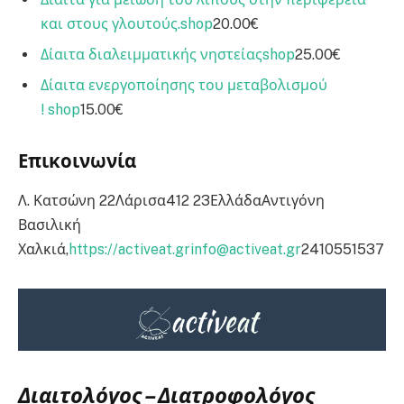
και στους γλουτούς.
shop
20.00€
Δίαιτα διαλειμματικής νηστείας
shop
25.00€
Δίαιτα ενεργοποίησης του μεταβολισμού
!
shop
15.00€
Επικοινωνία
Λ. Κατσώνη 22Λάρισα412 23ΕλλάδαΑντιγόνη
Βασιλική
Χαλκιά,
https://activeat.gr
info@activeat.gr
2410551537
Διαιτολόγος – Διατροφολόγος