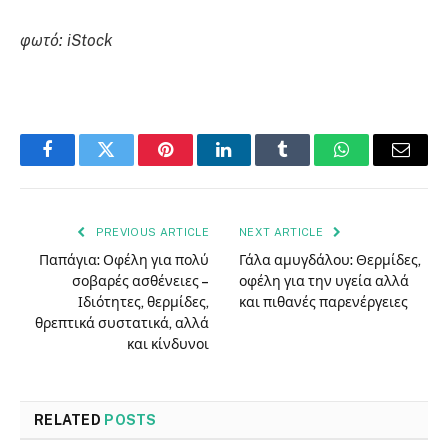
φωτό: iStock
Facebook
Twitter
Pinterest
LinkedIn
Tumblr
WhatsApp
Email
PREVIOUS ARTICLE
NEXT ARTICLE
Παπάγια: Οφέλη για πολύ
Γάλα αμυγδάλου: Θερμίδες,
σοβαρές ασθένειες –
οφέλη για την υγεία αλλά
Ιδιότητες, θερμίδες,
και πιθανές παρενέργειες
θρεπτικά συστατικά, αλλά
και κίνδυνοι
RELATED
POSTS