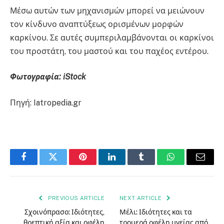
Μέσω αυτών των μηχανισμών μπορεί να μειώνουν
τον κίνδυνο αναπτύξεως ορισμένων μορφών
καρκίνου. Σε αυτές συμπεριλαμβάνονται οι καρκίνοι
του προστάτη, του μαστού και του παχέος εντέρου.
Φωτογραφία: iStock
Πηγή: Iatropedia.gr
Facebook
Twitter
Pinterest
LinkedIn
Tumblr
WhatsApp
Email
PREVIOUS ARTICLE
NEXT ARTICLE
Σχοινόπρασο: Ιδιότητες,
Μέλι: Ιδιότητες και τα
θρεπτική αξία και οφέλη
τρομερά οφέλη υγείας από