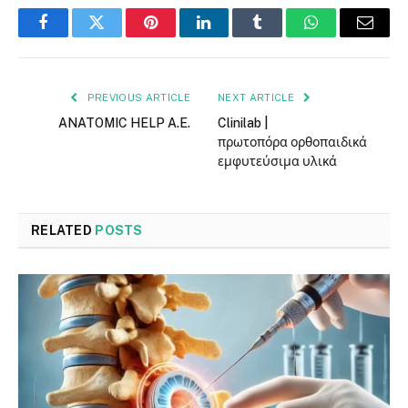
Facebook
Twitter
Pinterest
LinkedIn
Tumblr
WhatsApp
Email
PREVIOUS ARTICLE
NEXT ARTICLE
ANATOMIC HELP A.E.
Clinilab |
πρωτοπόρα ορθοπαιδικά
εμφυτεύσιμα υλικά
RELATED
POSTS