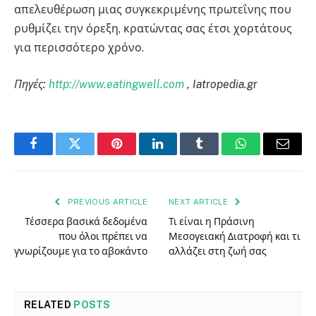
απελευθέρωση μιας συγκεκριμένης πρωτεΐνης που
ρυθμίζει την όρεξη, κρατώντας σας έτσι χορτάτους
για περισσότερο χρόνο.
Πηγές:
http://www.eatingwell.com
, Iatropedia.gr
Facebook
Twitter
Pinterest
LinkedIn
Tumblr
WhatsApp
Email
PREVIOUS ARTICLE
NEXT ARTICLE
Τέσσερα βασικά δεδομένα
Τι είναι η Πράσινη
που όλοι πρέπει να
Μεσογειακή Διατροφή και τι
γνωρίζουμε για το αβοκάντο
αλλάζει στη ζωή σας
RELATED
POSTS