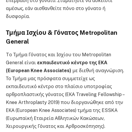
επέμβαση στο γόνατο. Σταματήστε να ασκείστε
αμέσως, εάν αισθανθείτε πόνο στο γόνατο ή
δυσφορία.
Τμήμα Ισχίου & Γόνατος Metropolitan
General
Tο Τμήμα Γόνατος και Ισχίου του Metropolitan
General είναι
εκπαιδευτικό κέντρο της ΕΚΑ
(European
Knee
Associates)
με διεθνή αναγνώριση.
Το Τμήμα μας πρόσφατα συμμετείχε ως
εκπαιδευτικό κέντρο στο πλαίσιο υποτροφίας
αρθροπλαστικής γόνατος (ΕΚΑ Traveling Fellowship –
Knee Arthroplasty 2019) που διοργανώθηκε από την
ΕΚΑ (European Knee Associates) τμήμα της ESSKA
(Ευρωπαϊκή Εταιρεία Αθλητικών Κακώσεων,
Χειρουργικής Γόνατος και Αρθροσκόπησης).