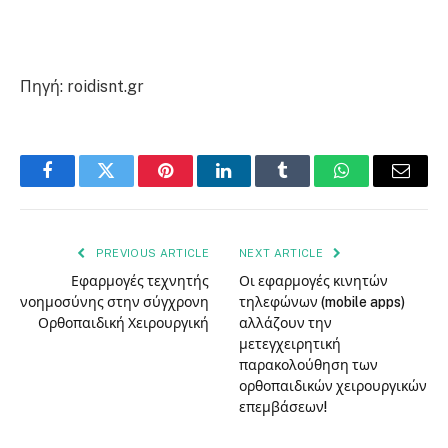
Πηγή: roidisnt.gr
Facebook
Twitter
Pinterest
LinkedIn
Tumblr
WhatsApp
Email
PREVIOUS ARTICLE
NEXT ARTICLE
Εφαρμογές τεχνητής
Οι εφαρμογές κινητών
νοημοσύνης στην σύγχρονη
τηλεφώνων (mobile apps)
Ορθοπαιδική Χειρουργική
αλλάζουν την
μετεγχειρητική
παρακολούθηση των
ορθοπαιδικών χειρουργικών
επεμβάσεων!