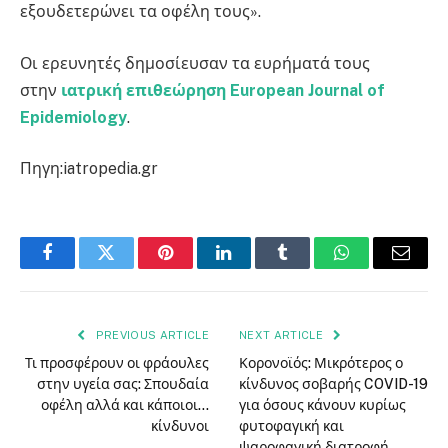
εξουδετερώνει τα οφέλη τους».
Οι ερευνητές δημοσίευσαν τα ευρήματά τους
στην
ιατρική επιθεώρηση European Journal of
Epidemiology
.
Πηγη:iatropedia.gr
Facebook
Twitter
Pinterest
LinkedIn
Tumblr
WhatsApp
Email
PREVIOUS ARTICLE
NEXT ARTICLE
Τι προσφέρουν οι φράουλες
Κορονοϊός: Μικρότερος ο
στην υγεία σας: Σπουδαία
κίνδυνος σοβαρής COVID-19
οφέλη αλλά και κάποιοι…
για όσους κάνουν κυρίως
κίνδυνοι
φυτοφαγική και
ψαροφαγική διατροφή